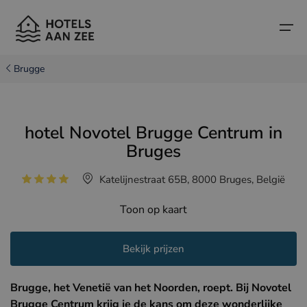
Brugge
Home
hotel Novotel Brugge Centrum in
Populaire badsteden
Populaire badsteden
Landen
Bruges
Landen
Hotels in Cadzand (NL)
Belgische kust
Katelijnestraat 65B, 8000 Bruges, België
Hotels in Knokke (BE)
Nederlandse kust
Boutique hotels
Toon op kaart
Hotels in Brugge (BE)
Noord-Franse kust
Reistips en weetjes
Bekijk prijzen
Hotels in Blankenberge (BE)
Hotels in Middelkerke (BE)
Brugge, het Venetië van het Noorden, roept. Bij Novotel
Brugge Centrum krijg je de kans om deze wonderlijke