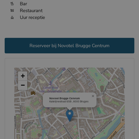
Bar
Restaurant
Uur receptie
Reserveer bij Novotel Brugge Centrum
+
−
×
Novotel Brugge Centrum
Katelijnestraat 65B , 8000 Bruges