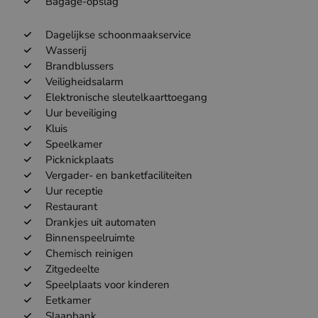
Bagage-opslag
Dagelijkse schoonmaakservice
Wasserij
Brandblussers
Veiligheidsalarm
Elektronische sleutelkaarttoegang
Uur beveiliging
Kluis
Speelkamer
Picknickplaats
Vergader- en banketfaciliteiten
Uur receptie
Restaurant
Drankjes uit automaten
Binnenspeelruimte
Chemisch reinigen
Zitgedeelte
Speelplaats voor kinderen
Eetkamer
Slaapbank