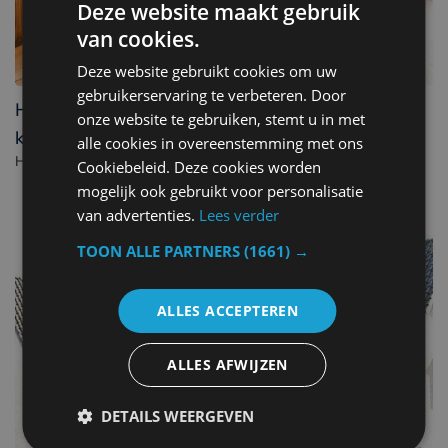
Deze website maakt gebruik
van cookies.
Deze website gebruikt cookies om uw
gebruikerservaring te verbeteren. Door
Hotel Acropolis " Op het sportiefste park van de
onze website te gebruiken, stemt u in met
kust "
alle cookies in overeenstemming met ons
Hotel in Middelkerke. - België
Cookiebeleid. Deze cookies worden
mogelijk ook gebruikt voor personalisatie
van advertenties.
Lees verder
TOON ALLE PARTNERS
(1661) →
ALLES ACCEPTEREN
ALLES AFWIJZEN
DETAILS WEERGEVEN