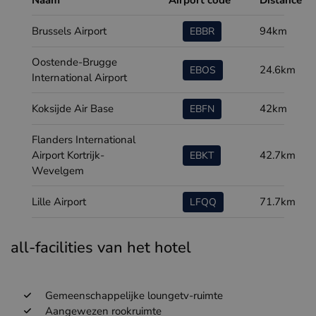
Naam
Airport code
Distance
Brussels Airport
94km
EBBR
Oostende-Brugge
24.6km
EBOS
International Airport
Koksijde Air Base
42km
EBFN
Flanders International
Airport Kortrijk-
42.7km
EBKT
Wevelgem
Lille Airport
71.7km
LFQQ
all-facilities van het hotel
Gemeenschappelijke loungetv-ruimte
Aangewezen rookruimte