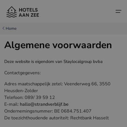
Home
Home
Algemene voorwaarden
Populaire badsteden
Populaire badsteden
Landen
Deze website is eigendom van Staylocalgroup bvba
Landen
Hotels in Cadzand (NL)
Belgische kust
Contactgegevens:
Hotels in Knokke (BE)
Nederlandse kust
Boutique hotels
Adres maatschappelijk zetel: Veenderweg 66, 3550
Heusden-Zolder
Hotels in Brugge (BE)
Noord-Franse kust
Reistips en weetjes
Telefoon: 089/ 39 59 12
E-mail:
hallo@strandverblijf.be
Hotels in Blankenberge (BE)
Ondernemingsnummer: BE 0684.751.407
Hotels in Middelkerke (BE)
De toezichthoudende autoriteit: Rechtbank Hasselt