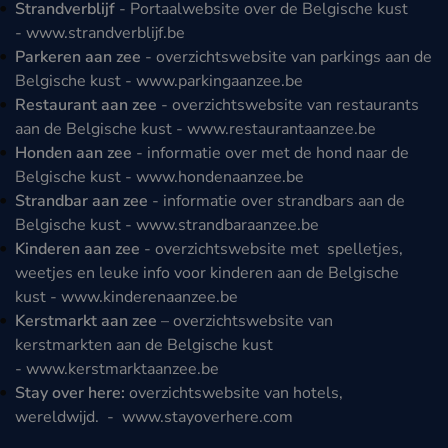
Strandverblijf
- Portaalwebsite over de Belgische kust
-
www.strandverblijf.be
Parkeren aan zee
- overzichtswebsite van parkings aan de
Belgische kust -
www.parkingaanzee.be
Restaurant aan zee
- overzichtswebsite van restaurants
aan de Belgische kust -
www.restaurantaanzee.be
Honden aan zee
- informatie over met de hond naar de
Belgische kust -
www.hondenaanzee.be
Strandbar aan zee
- informatie over strandbars aan de
Belgische kust -
www.strandbaraanzee.be
Kinderen aan zee
- overzichtswebsite met spelletjes,
weetjes en leuke info voor kinderen aan de Belgische
kust -
www.kinderenaanzee.be
Kerstmarkt aan zee
– overzichtswebsite van
kerstmarkten aan de Belgische kust
-
www.kerstmarktaanzee.be
Stay over here:
overzichtswebsite van hotels,
wereldwijd. -
www.stayoverhere.com