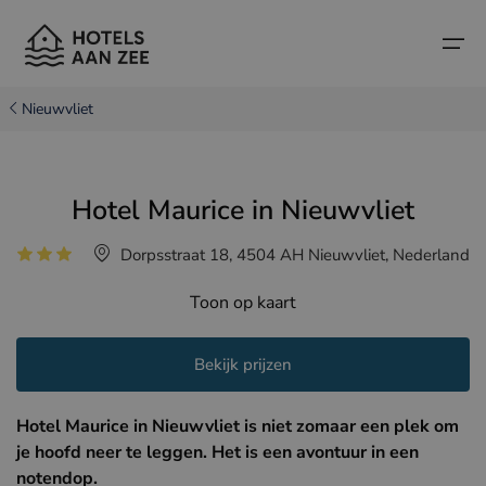
Nieuwvliet
Home
Hotel Maurice in Nieuwvliet
Populaire badsteden
Populaire badsteden
Landen
Dorpsstraat 18, 4504 AH Nieuwvliet, Nederland
Landen
Hotels in Cadzand (NL)
Belgische kust
Toon op kaart
Hotels in Knokke (BE)
Nederlandse kust
Boutique hotels
Hotels in Brugge (BE)
Noord-Franse kust
Bekijk prijzen
Reistips en weetjes
Hotels in Blankenberge (BE)
Hotel Maurice in Nieuwvliet is niet zomaar een plek om
Hotels in Middelkerke (BE)
je hoofd neer te leggen. Het is een avontuur in een
notendop.