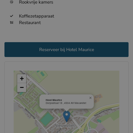
Rookvrije kamers
Koffiezetapparaat
Restaurant
Reserveer bij Hotel Maurice
+
−
×
Hotel Maurice
Dorpsstraat 18 , 4504 AH Nieuwvliet