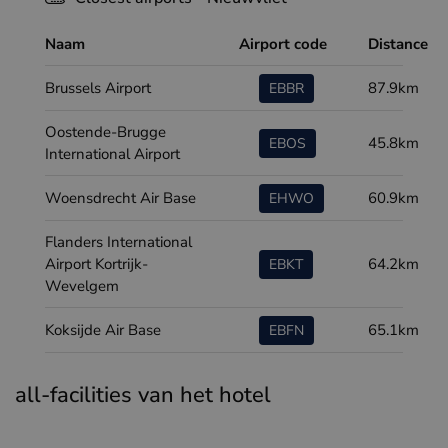
Naam
Airport code
Distance
Brussels Airport
87.9km
EBBR
Oostende-Brugge
45.8km
EBOS
International Airport
Woensdrecht Air Base
60.9km
EHWO
Flanders International
Airport Kortrijk-
64.2km
EBKT
Wevelgem
Koksijde Air Base
65.1km
EBFN
all-facilities van het hotel