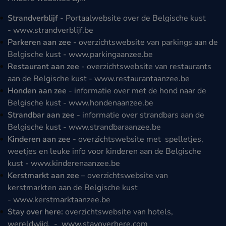
Strandverblijf
- Portaalwebsite over de Belgische kust
-
www.strandverblijf.be
Parkeren aan zee
- overzichtswebsite van parkings aan de
Belgische kust -
www.parkingaanzee.be
Restaurant aan zee
- overzichtswebsite van restaurants
aan de Belgische kust -
www.restaurantaanzee.be
Honden aan zee
- informatie over met de hond naar de
Belgische kust -
www.hondenaanzee.be
Strandbar aan zee
- informatie over strandbars aan de
Belgische kust -
www.strandbaraanzee.be
Kinderen aan zee
- overzichtswebsite met spelletjes,
weetjes en leuke info voor kinderen aan de Belgische
kust -
www.kinderenaanzee.be
Kerstmarkt aan zee
– overzichtswebsite van
kerstmarkten aan de Belgische kust
-
www.kerstmarktaanzee.be
Stay over here:
overzichtswebsite van hotels,
wereldwijd. -
www.stayoverhere.com