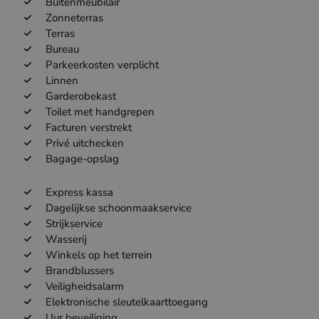
Buitenmeubilair
Zonneterras
Terras
Bureau
Parkeerkosten verplicht
Linnen
Garderobekast
Toilet met handgrepen
Facturen verstrekt
Privé uitchecken
Bagage-opslag
Express kassa
Dagelijkse schoonmaakservice
Strijkservice
Wasserij
Winkels op het terrein
Brandblussers
Veiligheidsalarm
Elektronische sleutelkaarttoegang
Uur beveiliging