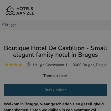
Brugge
Home
Boutique Hotel De Castillion - Small
Populaire badsteden
Populaire badsteden
Landen
elegant family hotel in Bruges
Landen
Hotels in Cadzand (NL)
Belgische kust
Heilige Geeststraat 1 1, 8000 Bruges, België
Hotels in Knokke (BE)
Nederlandse kust
Boutique hotels
Toon op kaart
Hotels in Brugge (BE)
Noord-Franse kust
Reistips en weetjes
Bekijk prijzen
Hotels in Blankenberge (BE)
Hotels in Middelkerke (BE)
Welkom in Brugge, waar geschiedenis en gezelligheid
samenkomen. Laten we duiken in een avontuur vol