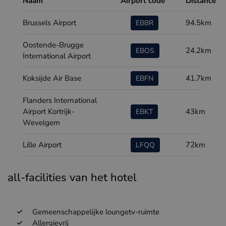
Naam
Airport code
Distance
Brussels Airport
94.5km
EBBR
Oostende-Brugge
24.2km
EBOS
International Airport
Koksijde Air Base
41.7km
EBFN
Flanders International
Airport Kortrijk-
43km
EBKT
Wevelgem
Lille Airport
72km
LFQQ
all-facilities van het hotel
Gemeenschappelijke loungetv-ruimte
Allergievrij