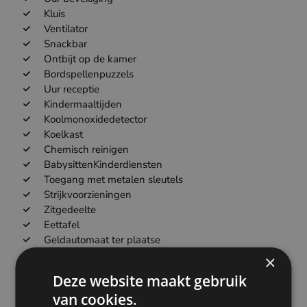
Kluis
Ventilator
Snackbar
Ontbijt op de kamer
Bordspellenpuzzels
Uur receptie
Kindermaaltijden
Koolmonoxidedetector
Koelkast
Chemisch reinigen
BabysittenKinderdiensten
Toegang met metalen sleutels
Strijkvoorzieningen
Zitgedeelte
Eettafel
Geldautomaat ter plaatse
Kleding strijkijzer
×
Deze website maakt gebruik
van cookies.
andere hotels in België