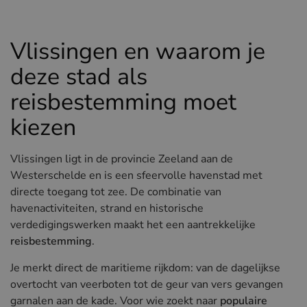
Hotels in Sluis (NL)
Hotels in Renesse (NL)
Vlissingen en waarom je
Hotels in Duinkerke (FR)
deze stad als
reisbestemming moet
kiezen
Vlissingen ligt in de provincie Zeeland aan de
Westerschelde en is een sfeervolle havenstad met
directe toegang tot zee. De combinatie van
havenactiviteiten, strand en historische
verdedigingswerken maakt het een aantrekkelijke
reisbestemming
.
Je merkt direct de maritieme rijkdom: van de dagelijkse
overtocht van veerboten tot de geur van vers gevangen
garnalen aan de kade. Voor wie zoekt naar
populaire