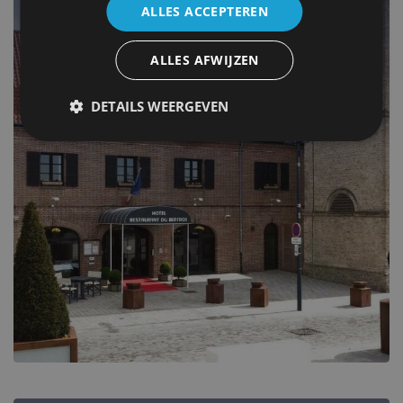
ALLES ACCEPTEREN
Gravelines
ALLES AFWIJZEN
5+ geverifieerde plaatsen alleen voor jou.
DETAILS WEERGEVEN