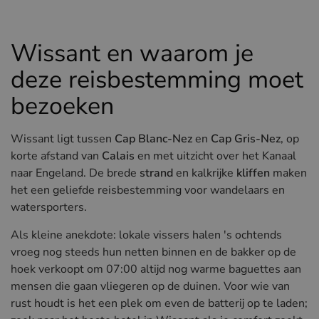
Hotels in Sluis (NL)
Hotels in Renesse (NL)
Wissant en waarom je
Hotels in Duinkerke (FR)
deze reisbestemming moet
bezoeken
Wissant ligt tussen
Cap Blanc-Nez
en
Cap Gris-Nez
, op
korte afstand van
Calais
en met uitzicht over het Kanaal
naar Engeland. De brede
strand
en kalkrijke
kliffen
maken
het een geliefde reisbestemming voor wandelaars en
watersporters.
Als kleine anekdote: lokale vissers halen 's ochtends
vroeg nog steeds hun netten binnen en de bakker op de
hoek verkoopt om 07:00 altijd nog warme baguettes aan
mensen die gaan vliegeren op de duinen. Voor wie van
rust houdt is het een plek om even de batterij op te laden;