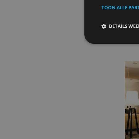
TOON ALLE PAR
DETAILS WE
NH B
Hotel i