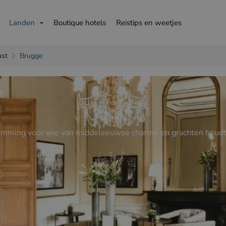
Landen
Boutique hotels
Reistips en weetjes
ust
Brugge
is
English
Deutsch
emming voor wie van middeleeuwse charme en grachten houdt