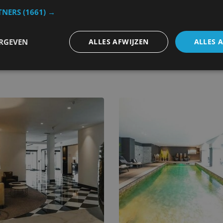
TNERS
(1661) →
ERGEVEN
ALLES AFWIJZEN
ALLES 
rugge
Rosenburg Hotel Brugge
n Bruges. - België
Hotel in Bruges. - België