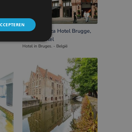
ACCEPTEREN
Crowne Plaza Hotel Brugge,
an IHG Hotel
Hotel in Bruges. - België