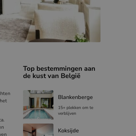
Top bestemmingen aan
de kust van België
chten
Blankenberge
 het
15+ plekken om te
verblijven
ca.
en
Koksijde
jven