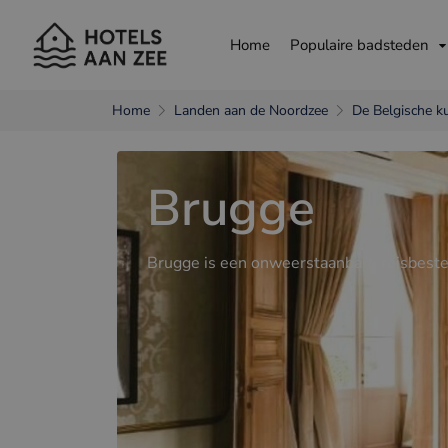
Home
Populaire badsteden
Home
Landen aan de Noordzee
De Belgische k
andere taal kiezen
Brugge
Nederlands
França
Brugge is een onweerstaanbare reisbest