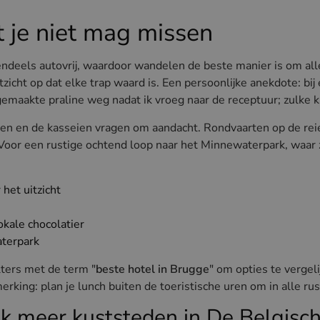
t je niet mag missen
endeels autovrij, waardoor wandelen de beste manier is om all
icht op dat elke trap waard is. Een persoonlijke anekdote: bij 
emaakte praline weg nadat ik vroeg naar de receptuur; zulke 
en en de kasseien vragen om aandacht. Rondvaarten op de rei
ht. Voor een rustige ochtend loop naar het Minnewaterpark, waa
het uitzicht
kale chocolatier
aterpark
lters met de term "
beste hotel in Brugge
" om opties te verge
merking: plan je lunch buiten de toeristische uren om in alle ru
k meer kuststeden in De Belgisch