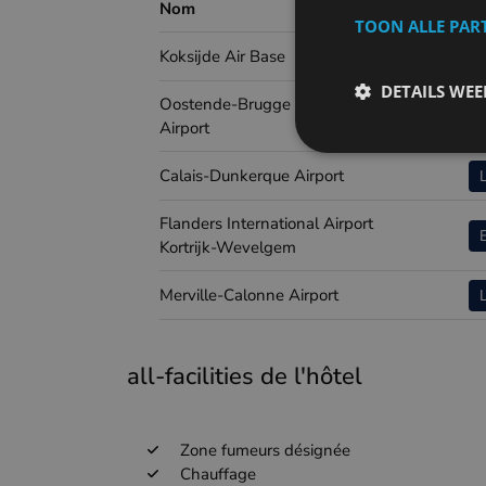
Nom
Airp
TOON ALLE PAR
Koksijde Air Base
DETAILS WE
Oostende-Brugge International
Airport
Calais-Dunkerque Airport
Flanders International Airport
Kortrijk-Wevelgem
Merville-Calonne Airport
all-facilities de l'hôtel
Zone fumeurs désignée
Chauffage