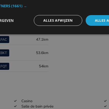
ort code
Distance
TNERS
(1661) →
4.6km
EBFN
ERGEVEN
ALLES AFWIJZEN
ALLES 
22.6km
EBOS
47.1km
LFAC
53.6km
EBKT
54km
LFQT
Casino
Salle de bain privée