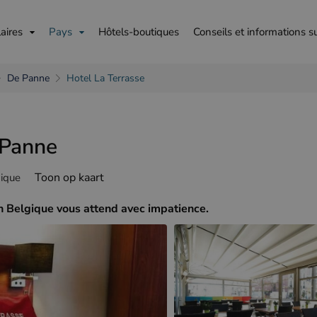
aires
Pays
Hôtels-boutiques
Conseils et informations s
De Panne
Hotel La Terrasse
 Panne
is
English
Deutsch
Toon op kaart
ique
en Belgique vous attend avec impatience.