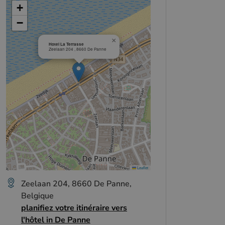
+
−
×
Hotel La Terrasse
Zeelaan 204 , 8660 De Panne
Leaflet
Zeelaan 204, 8660 De Panne,
Belgique
planifiez votre itinéraire vers
l'hôtel in De Panne