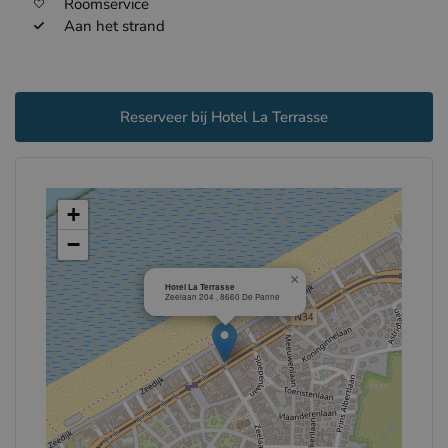
Roomservice
Aan het strand
Reserveer bij Hotel La Terrasse
+
−
×
Hotel La Terrasse
Zeelaan 204 , 8660 De Panne