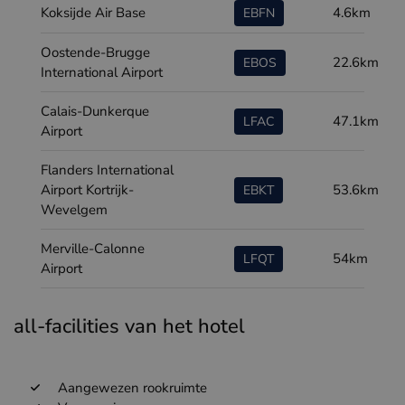
Koksijde Air Base
4.6km
EBFN
Oostende-Brugge
22.6km
EBOS
International Airport
Calais-Dunkerque
47.1km
LFAC
Airport
Flanders International
Airport Kortrijk-
53.6km
EBKT
Wevelgem
Merville-Calonne
54km
LFQT
Airport
all-facilities van het hotel
Aangewezen rookruimte