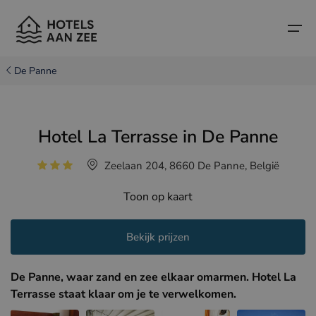
De Panne
Home
Hotel La Terrasse in De Panne
Populaire badsteden
Populaire badsteden
Landen
Zeelaan 204, 8660 De Panne, België
Landen
Hotels in Cadzand (NL)
Belgische kust
Toon op kaart
Hotels in Knokke (BE)
Nederlandse kust
Boutique hotels
Hotels in Brugge (BE)
Noord-Franse kust
Bekijk prijzen
Reistips en weetjes
Hotels in Blankenberge (BE)
De Panne, waar zand en zee elkaar omarmen. Hotel La
Hotels in Middelkerke (BE)
Terrasse staat klaar om je te verwelkomen.