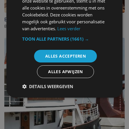
onze website te gebruiken, stemt u in met
alle cookies in overeenstemming met ons
Cookiebeleid. Deze cookies worden
Belgische Loodsensociëteit
mogelijk ook gebruikt voor personalisatie
Boutique hotel in Vlissingen. - Niederlande
van advertenties.
Lees verder
TOON ALLE PARTNERS
(1661) →
ALLES ACCEPTEREN
ALLES AFWIJZEN
DETAILS WEERGEVEN