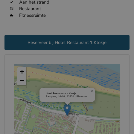
Aan het strand
Restaurant
Fitnessruimte
Reserveer bij Hotel Restaurant 't Klokje
+
−
×
Hotel Restaurant 't Klokje
Rampweg 16-18 , 4325 LH Renesse