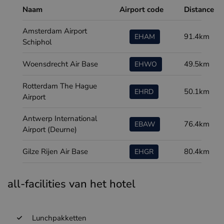
Naam
Airport code
Distance
Amsterdam Airport
91.4km
EHAM
Schiphol
Woensdrecht Air Base
49.5km
EHWO
Rotterdam The Hague
50.1km
EHRD
Airport
Antwerp International
76.4km
EBAW
Airport (Deurne)
Gilze Rijen Air Base
80.4km
EHGR
all-facilities van het hotel
Lunchpakketten