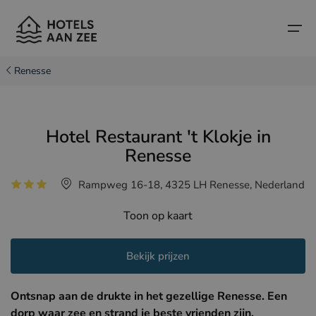
Renesse
Home
Hotel Restaurant 't Klokje in
Populaire badsteden
Populaire badsteden
Landen
Renesse
Landen
Hotels in Cadzand (NL)
Belgische kust
Rampweg 16-18, 4325 LH Renesse, Nederland
Hotels in Knokke (BE)
Nederlandse kust
Boutique hotels
Toon op kaart
Hotels in Brugge (BE)
Noord-Franse kust
Reistips en weetjes
Bekijk prijzen
Hotels in Blankenberge (BE)
Hotels in Middelkerke (BE)
Ontsnap aan de drukte in het gezellige Renesse. Een
dorp waar zee en strand je beste vrienden zijn.