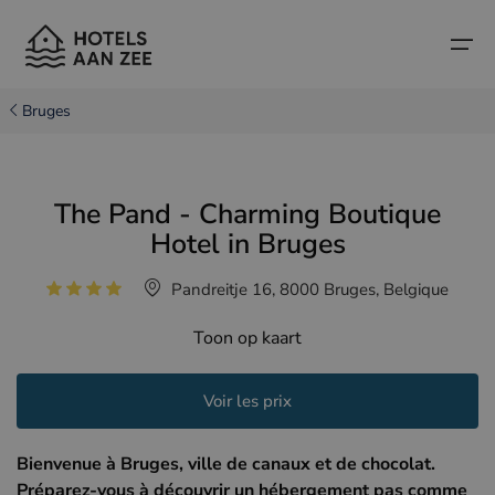
Bruges
Accueil
The Pand - Charming Boutique
Villes balnéaires populaires
Villes balnéaires populaires
Pays
Hotel in Bruges
Pays
Hôtels à Cadzand (NL)
Côte belge
Pandreitje 16, 8000 Bruges, Belgique
Hôtels à Knokke (BE)
Côte néerlandaise
Hôtels-boutiques
Toon op kaart
Hôtels à Bruges (BE)
Côte nord de la France
Conseils et informations sur les voyages
Voir les prix
Hôtels à Blankenberge (BE)
Hôtels à Middelkerke (BE)
Bienvenue à Bruges, ville de canaux et de chocolat.
Préparez-vous à découvrir un hébergement pas comme