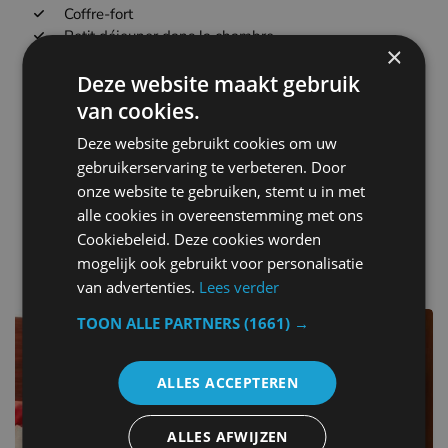
Coffre-fort
Petit déjeuner dans la chambre
×
Jeux de sociétéPuzzles
Deze website maakt gebruik
Centre d'affaires
Heures d'ouverture de la réception
van cookies.
Bain
Deze website gebruikt cookies om uw
Nettoyage à sec
gebruikerservaring te verbeteren. Door
Babysitting Services aux enfants
Sièges
onze website te gebruiken, stemt u in met
alle cookies in overeenstemming met ons
Cookiebeleid. Deze cookies worden
d'autres hôtels dans Belgique
mogelijk ook gebruikt voor personalisatie
van advertenties.
Lees verder
TOON ALLE PARTNERS
(1661) →
ALLES ACCEPTEREN
ALLES AFWIJZEN