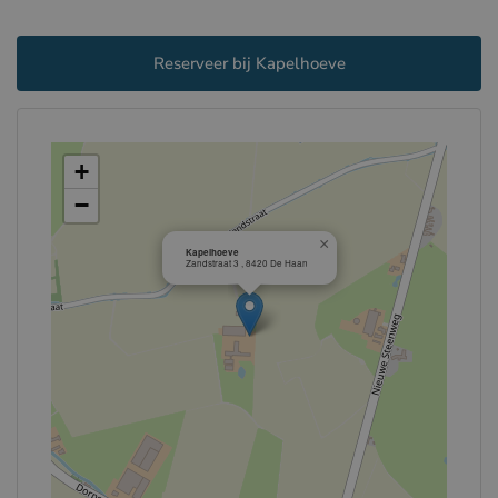
Reserveer bij Kapelhoeve
+
−
×
Kapelhoeve
Zandstraat 3 , 8420 De Haan