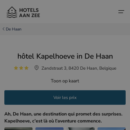
De Haan
Accueil
hôtel Kapelhoeve in De Haan
Villes balnéaires populaires
Villes balnéaires populaires
Pays
Zandstraat 3, 8420 De Haan, Belgique
Pays
Hôtels à Cadzand (NL)
Côte belge
Toon op kaart
Hôtels à Knokke (BE)
Côte néerlandaise
Hôtels-boutiques
Hôtels à Bruges (BE)
Côte nord de la France
Voir les prix
Conseils et informations sur les voyages
Hôtels à Blankenberge (BE)
Ah, De Haan, une destination qui promet des surprises.
Hôtels à Middelkerke (BE)
Kapelhoeve, c'est là où l'aventure commence.