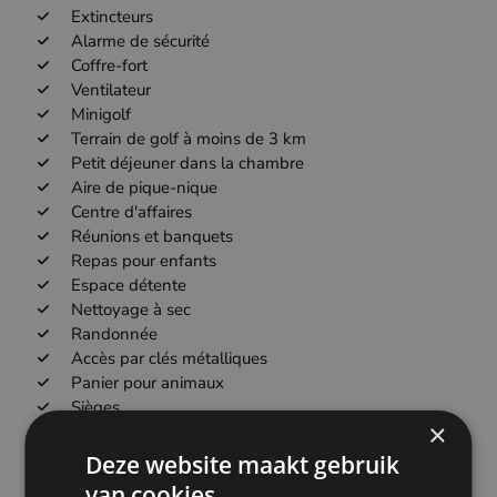
Extincteurs
Alarme de sécurité
Coffre-fort
Ventilateur
Minigolf
Terrain de golf à moins de 3 km
Petit déjeuner dans la chambre
Aire de pique-nique
Centre d'affaires
Réunions et banquets
Repas pour enfants
Espace détente
Nettoyage à sec
Randonnée
Accès par clés métalliques
Panier pour animaux
Sièges
×
Table à manger
Casiers
Deze website maakt gebruik
van cookies.