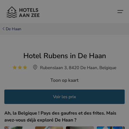
De Haan
Accueil
Hotel Rubens in De Haan
Villes balnéaires populaires
Villes balnéaires populaires
Pays
Rubenslaan 3, 8420 De Haan, Belgique
Pays
Hôtels à Cadzand (NL)
Côte belge
Toon op kaart
Hôtels à Knokke (BE)
Côte néerlandaise
Hôtels-boutiques
Hôtels à Bruges (BE)
Côte nord de la France
Voir les prix
Conseils et informations sur les voyages
Hôtels à Blankenberge (BE)
Ah, la Belgique ! Pays des gaufres et des frites. Mais
Hôtels à Middelkerke (BE)
avez-vous déjà exploré De Haan ?