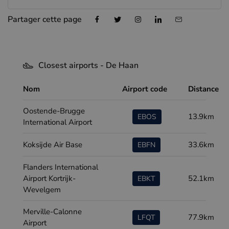
Partager cette page
Closest airports - De Haan
Nom
Airport code
Distance
Oostende-Brugge
13.9km
EBOS
International Airport
Koksijde Air Base
33.6km
EBFN
Flanders International
Airport Kortrijk-
52.1km
EBKT
Wevelgem
Merville-Calonne
77.9km
LFQT
Airport