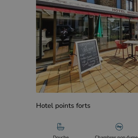
Hotel points forts
Douche
Chambres non-fume