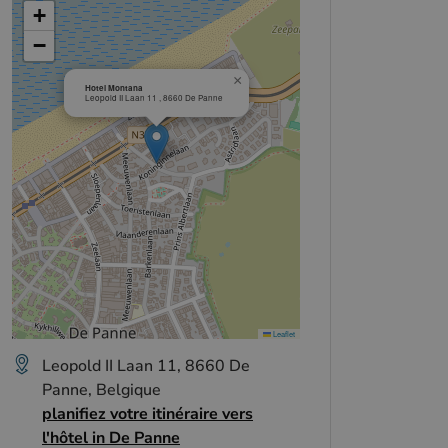
+
−
×
Hotel Montana
Leopold II Laan 11 , 8660 De Panne
Leaflet
Leopold II Laan 11, 8660 De
Panne, Belgique
planifiez votre itinéraire vers
l'hôtel in De Panne