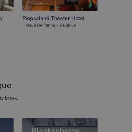
by
Plopsaland Theater Hotel
Hotel à De Panne. - Belgique
que
ty break.
Blankenberge