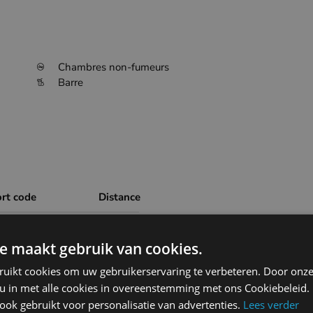
Chambres non-fumeurs
Barre
ort code
Distance
4.3km
EBFN
e maakt gebruik van cookies.
22.3km
EBOS
ruikt cookies om uw gebruikerservaring te verbeteren. Door onze
 u in met alle cookies in overeenstemming met ons Cookiebeleid.
47.4km
ok gebruikt voor personalisatie van advertenties.
Lees verder
LFAC