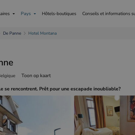
aires
Pays
Hôtels-boutiques
Conseils et informations s
De Panne
Hotel Montana
nne
is
English
Deutsch
Toon op kaart
Belgique
le se rencontrent. Prêt pour une escapade inoubliable?