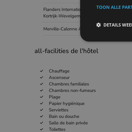
TOON ALLE PAR
Flanders International Airport
Kortrijk-Wevelgem
DETAILS WE
Merville-Calonne Airport
all-facilities de l'hôtel
Chauffage
Ascenseur
Chambres familiales
Chambres non-fumeurs
Plage
Papier hygiénique
Serviettes
Bain ou douche
Salle de bain privée
Toilettes