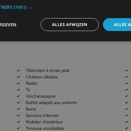
TNERS
(1661) →
53.4km
EBKT
ERGEVEN
ALLES AFWIJZEN
ALLES 
54km
LFQT
Télévision à écran plat
Chaînes câblées
Radio
Tv
Vinchampagne
Buffet adapté aux enfants
Barre
Services Internet
Mobilier d'extérieur
Terrasse ensoleillée