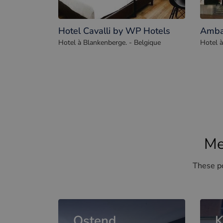
Hotel Cavalli by WP Hotels
Amba
Hotel à Blankenberge. - Belgique
Hotel à
Me
These po
Ostend
K