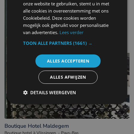
onze website te gebruiken, stemt u in met
alle cookies in overeenstemming met ons
Cookiebeleid. Deze cookies worden
mogelijk ook gebruikt voor personalisatie
van advertenties.
Lees verder
TOON ALLE PARTNERS
(1661) →
ALLES ACCEPTEREN
ALLES AFWIJZEN
DETAILS WEERGEVEN
Boutique Hotel Maldegem
Boutique hotel à Vlissingen. - Pays-Bas