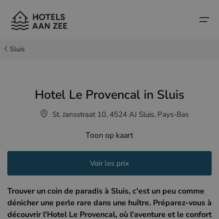
Sluis
Accueil
Hotel Le Provencal in Sluis
Villes balnéaires populaires
Villes balnéaires populaires
Pays
St. Jansstraat 10, 4524 AJ Sluis, Pays-Bas
Pays
Hôtels à Cadzand (NL)
Côte belge
Toon op kaart
Hôtels à Knokke (BE)
Côte néerlandaise
Hôtels-boutiques
Hôtels à Bruges (BE)
Côte nord de la France
Voir les prix
Conseils et informations sur les voyages
Hôtels à Blankenberge (BE)
Trouver un coin de paradis à Sluis, c'est un peu comme
Hôtels à Middelkerke (BE)
dénicher une perle rare dans une huître. Préparez-vous à
découvrir l'Hotel Le Provencal, où l'aventure et le confort