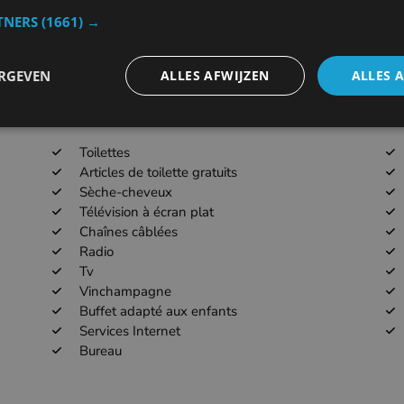
TNERS
(1661) →
84.7km
LFQT
ERGEVEN
ALLES AFWIJZEN
ALLES 
Toilettes
Articles de toilette gratuits
Sèche-cheveux
Télévision à écran plat
Chaînes câblées
Radio
Tv
Vinchampagne
Buffet adapté aux enfants
Services Internet
Bureau