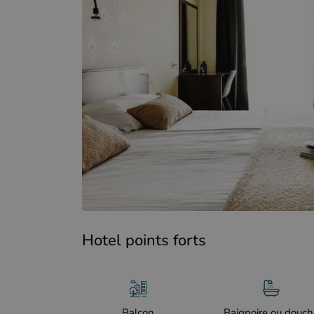
Hotel points forts
Balcon
Baignoire ou douch