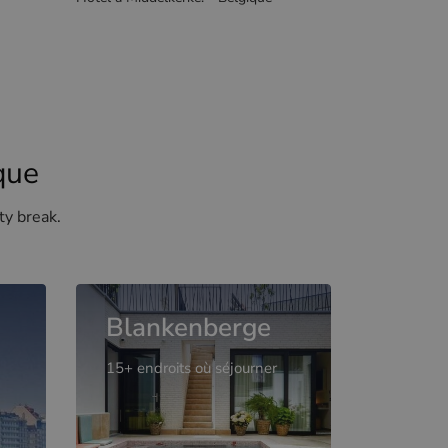
que
ty break.
Blankenberge
15+ endroits où séjourner