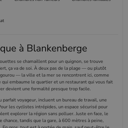
lat
tique à Blankenberge
ouettes se chamaillent pour un quignon, se trouve
rt, ça va de soi. À deux pas de la plage — ou plutôt
ngourou — la ville et la mer se rencontrent ici, comme
qui embaume le quartier et un restaurant qui vous fait
rer devient une formalité presque trop facile.
parfait voyageur, incluent un bureau de travail, une
Pour les cyclistes intrépides, un espace sécurisé pour
lent explorer la région sans polluer. Juste en face, le
e chance, tandis que la gare, à 600 mètres à peine,
 En gros, tout est à portée de main, sauf peut-être le