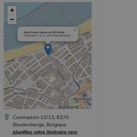
+
−
×
Hotel Corner House by WP Hotels
Casinoplein 12/13 , 8370 Blankenberge
Leaflet
Casinoplein 12/13, 8370
Blankenberge, Belgique
planifiez votre itinéraire vers