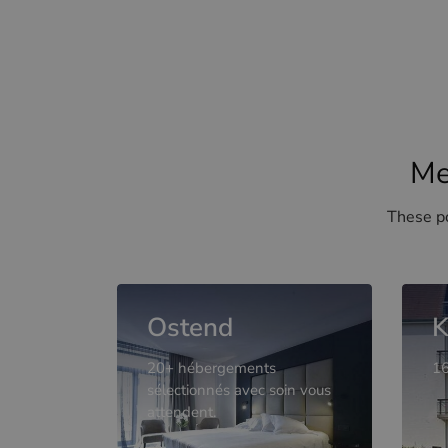
Me
These po
Ostend
K
20+ hébergements
16
sélectionnés avec soin vous
attendent.