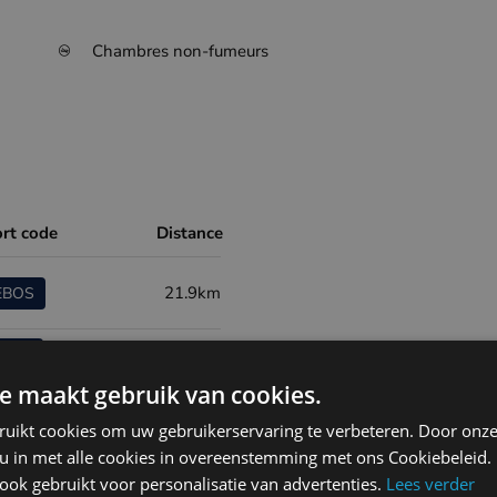
Chambres non-fumeurs
ort code
Distance
21.9km
EBOS
41.6km
EBFN
e maakt gebruik van cookies.
55.5km
EBKT
ruikt cookies om uw gebruikerservaring te verbeteren. Door onze
 u in met alle cookies in overeenstemming met ons Cookiebeleid.
83.7km
LFQQ
ok gebruikt voor personalisatie van advertenties.
Lees verder