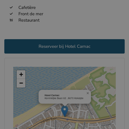
Cafetière
Front de mer
Restaurant
Reserveer bij Hotel Carnac
+
−
×
Hotel Carnac
Koninklijke Baan 62 , 8670 Koksijde