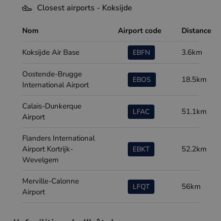
Closest airports - Koksijde
Nom
Airport code
Distance
Koksijde Air Base
3.6km
EBFN
Oostende-Brugge
18.5km
EBOS
International Airport
Calais-Dunkerque
51.1km
LFAC
Airport
Flanders International
Airport Kortrijk-
52.2km
EBKT
Wevelgem
Merville-Calonne
56km
LFQT
Airport