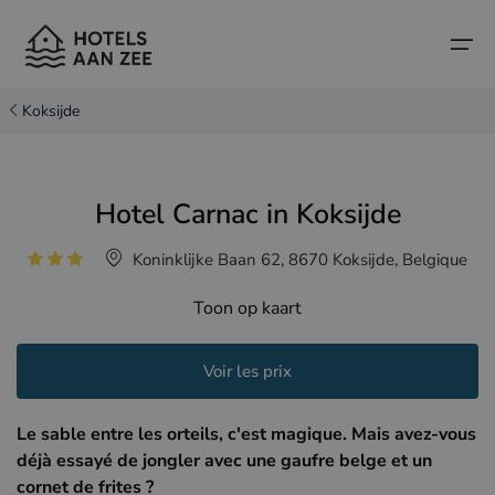
Koksijde
Accueil
Hotel Carnac in Koksijde
Villes balnéaires populaires
Villes balnéaires populaires
Pays
Koninklijke Baan 62, 8670 Koksijde, Belgique
Pays
Hôtels à Cadzand (NL)
Côte belge
Toon op kaart
Hôtels à Knokke (BE)
Côte néerlandaise
Hôtels-boutiques
Hôtels à Bruges (BE)
Côte nord de la France
Voir les prix
Conseils et informations sur les voyages
Hôtels à Blankenberge (BE)
Le sable entre les orteils, c'est magique. Mais avez-vous
Hôtels à Middelkerke (BE)
déjà essayé de jongler avec une gaufre belge et un
cornet de frites ?