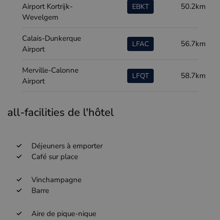
Airport Kortrijk-
50.2km
EBKT
Wevelgem
Calais-Dunkerque
56.7km
LFAC
Airport
Merville-Calonne
58.7km
LFQT
Airport
all-facilities de l'hôtel
Déjeuners à emporter
Café sur place
Vinchampagne
Barre
Aire de pique-nique