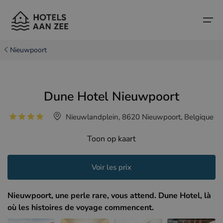
Nieuwpoort
Accueil
Dune Hotel Nieuwpoort
Villes balnéaires populaires
Villes balnéaires populaires
Pays
Nieuwlandplein, 8620 Nieuwpoort, Belgique
Pays
Hôtels à Cadzand (NL)
Côte belge
Toon op kaart
Hôtels à Knokke (BE)
Côte néerlandaise
Hôtels-boutiques
Hôtels à Bruges (BE)
Côte nord de la France
Voir les prix
Conseils et informations sur les voyages
Hôtels à Blankenberge (BE)
Nieuwpoort, une perle rare, vous attend. Dune Hotel, là
Hôtels à Middelkerke (BE)
où les histoires de voyage commencent.