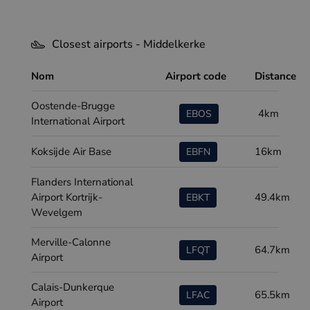
Closest airports - Middelkerke
Nom
Airport code
Distance
Oostende-Brugge
4km
EBOS
International Airport
Koksijde Air Base
16km
EBFN
Flanders International
Airport Kortrijk-
49.4km
EBKT
Wevelgem
Merville-Calonne
64.7km
LFQT
Airport
Calais-Dunkerque
65.5km
LFAC
Airport