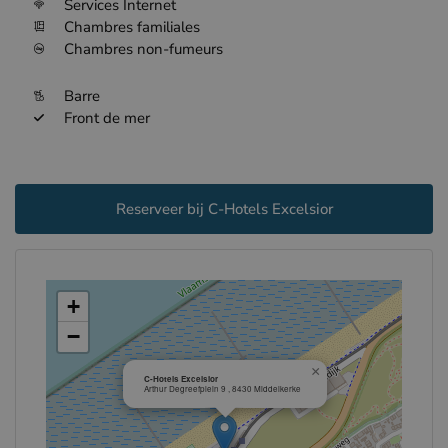
Services Internet
Chambres familiales
Chambres non-fumeurs
Barre
Front de mer
Reserveer bij C-Hotels Excelsior
+
−
×
C-Hotels Excelsior
Arthur Degreefplein 9 , 8430 Middelkerke