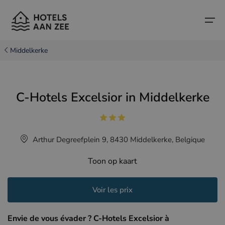
Middelkerke
Accueil
C-Hotels Excelsior in Middelkerke
Villes balnéaires populaires
Villes balnéaires populaires
Pays
Pays
Hôtels à Cadzand (NL)
Côte belge
Arthur Degreefplein 9, 8430 Middelkerke, Belgique
Hôtels à Knokke (BE)
Côte néerlandaise
Hôtels-boutiques
Toon op kaart
Hôtels à Bruges (BE)
Côte nord de la France
Conseils et informations sur les voyages
Hôtels à Blankenberge (BE)
Voir les prix
Hôtels à Middelkerke (BE)
Envie de vous évader ? C-Hotels Excelsior à