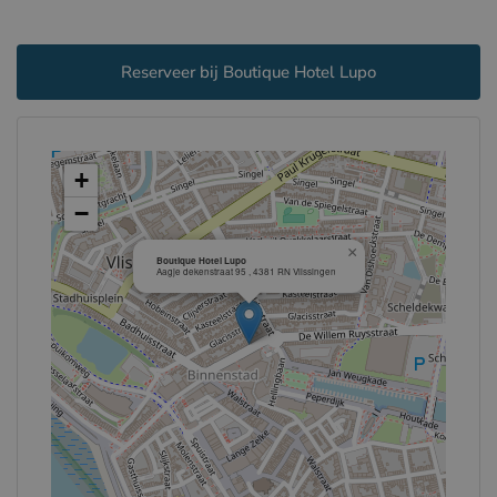
Reserveer bij Boutique Hotel Lupo
+
−
×
Boutique Hotel Lupo
Aagje dekenstraat 95 , 4381 RN Vlissingen