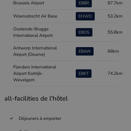
Brussels Airport
87.7km
EBBR
Woensdrecht Air Base
53.2km
EHWO
Oostende-Brugge
55.8km
EBOS
International Airport
Antwerp International
68km
EBAW
Airport (Deurne)
Flanders International
Airport Kortrijk-
74.2km
EBKT
Wevelgem
all-facilities de l'hôtel
Déjeuners à emporter