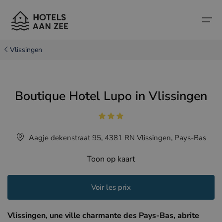
Vlissingen
Accueil
Boutique Hotel Lupo in Vlissingen
Villes balnéaires populaires
Villes balnéaires populaires
Pays
Pays
Hôtels à Cadzand (NL)
Côte belge
Aagje dekenstraat 95, 4381 RN Vlissingen, Pays-Bas
Hôtels à Knokke (BE)
Côte néerlandaise
Hôtels-boutiques
Toon op kaart
Hôtels à Bruges (BE)
Côte nord de la France
Conseils et informations sur les voyages
Hôtels à Blankenberge (BE)
Voir les prix
Hôtels à Middelkerke (BE)
Vlissingen, une ville charmante des Pays-Bas, abrite