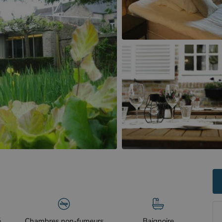
é
Chambres non-fumeurs
Baignoire