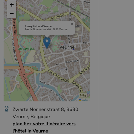
+
−
×
Amaryllis Hotel Veurne
Zwarte Nonnenstraat 8 , 8630 Veurne
Leaflet
Zwarte Nonnenstraat 8, 8630
Veurne, Belgique
planifiez votre itinéraire vers
l'hôtel in Veurne