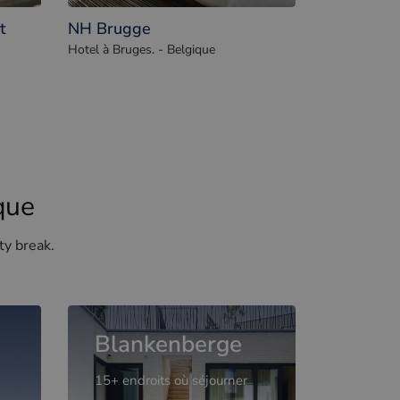
t
NH Brugge
Hotel à Bruges. - Belgique
que
ty break.
Blankenberge
15+ endroits où séjourner