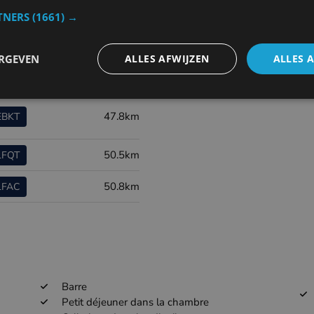
ort code
Distance
TNERS
(1661) →
2.1km
EBFN
ERGEVEN
ALLES AFWIJZEN
ALLES 
20.7km
EBOS
47.8km
EBKT
50.5km
LFQT
50.8km
LFAC
Barre
Petit déjeuner dans la chambre