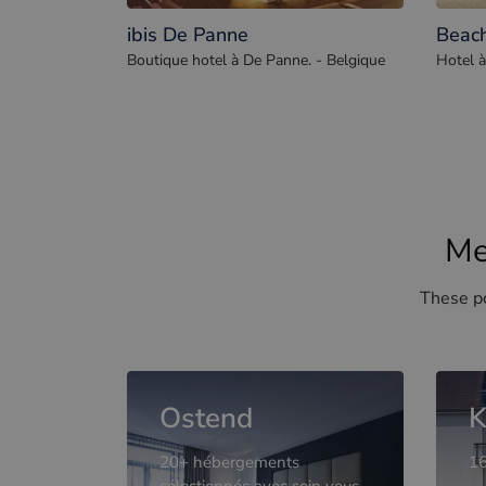
ibis De Panne
Beach
Boutique hotel à De Panne. - Belgique
Hotel à
Me
These po
Ostend
K
20+ hébergements
16
sélectionnés avec soin vous