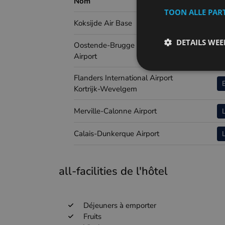
Nom
Airp
TOON ALLE PAR
Koksijde Air Base
DETAILS WE
Oostende-Brugge International
Airport
Flanders International Airport
Kortrijk-Wevelgem
Merville-Calonne Airport
Calais-Dunkerque Airport
all-facilities de l'hôtel
Déjeuners à emporter
Fruits