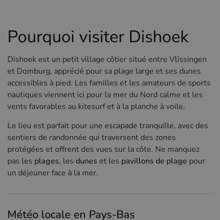
Hôtels à Sluis (NL)
Hôtels à Renesse (NL)
Pourquoi visiter Dishoek
Hôtels à Dunkerque (FR)
Dishoek est un petit village côtier situé entre Vlissingen
et Domburg, apprécié pour sa plage large et ses dunes
accessibles à pied. Les familles et les amateurs de sports
nautiques viennent ici pour la mer du Nord calme et les
vents favorables au kitesurf et à la planche à voile.
Le lieu est parfait pour une escapade tranquille, avec des
sentiers de randonnée qui traversent des zones
protégées et offrent des vues sur la côte. Ne manquez
pas les
plages
, les
dunes
et les
pavillons de plage
pour
un déjeuner face à la mer.
Météo locale en Pays-Bas