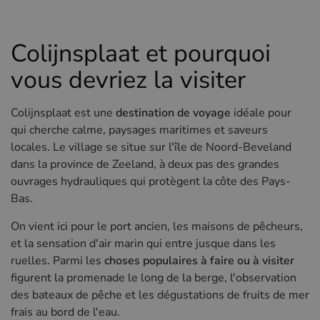
Hôtels à Sluis (NL)
Hôtels à Renesse (NL)
Colijnsplaat et pourquoi
Hôtels à Dunkerque (FR)
vous devriez la visiter
Colijnsplaat est une
destination de voyage
idéale pour
qui cherche calme, paysages maritimes et saveurs
locales. Le village se situe sur l'île de Noord-Beveland
dans la province de Zeeland, à deux pas des grandes
ouvrages hydrauliques qui protègent la côte des Pays-
Bas.
On vient ici pour le port ancien, les maisons de pêcheurs,
et la sensation d'air marin qui entre jusque dans les
ruelles. Parmi les
choses populaires à faire ou à visiter
figurent la promenade le long de la berge, l'observation
des bateaux de pêche et les dégustations de fruits de mer
frais au bord de l'eau.