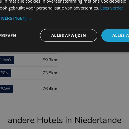
 u in met alle cookies in overeenstemming met ons Cookiebeleid.
ok gebruikt voor personalisatie van advertenties.
Lees verder
ort code
Distance
TNERS
(1661) →
96.6km
EBBR
ERGEVEN
ALLES AFWIJZEN
ALLES 
53.8km
EBOS
59.9km
EHWO
73.5km
EBFN
76.4km
EBAW
andere Hotels in Niederlande