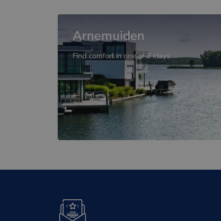
Arnemuiden
Find comfort in one of 2 stays