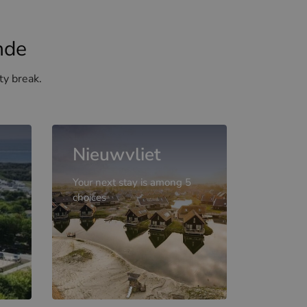
nde
ty break.
Nieuwvliet
Your next stay is among 5
choices