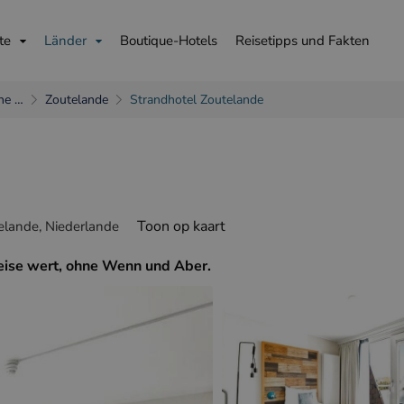
te
Länder
Boutique-Hotels
Reisetipps und Fakten
che …
Zoutelande
Strandhotel Zoutelande
is
English
Deutsch
Toon op kaart
lande, Niederlande
Reise wert, ohne Wenn und Aber.