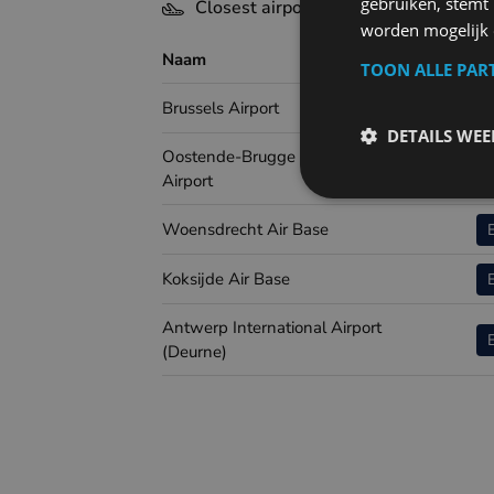
gebruiken, stemt
Closest airports - Zoutelande
worden mogelijk o
Naam
Airp
TOON ALLE PAR
Brussels Airport
DETAILS WE
Oostende-Brugge International
Airport
Woensdrecht Air Base
Koksijde Air Base
Antwerp International Airport
(Deurne)