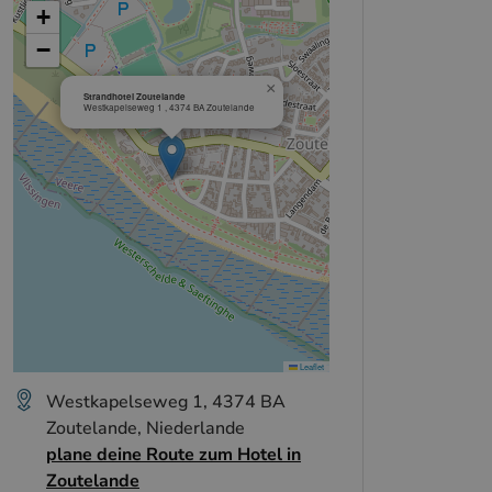
+
−
×
Strandhotel Zoutelande
Westkapelseweg 1 , 4374 BA Zoutelande
Leaflet
Westkapelseweg 1, 4374 BA
Zoutelande, Niederlande
plane deine Route zum Hotel in
Zoutelande