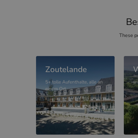
Be
These po
Zoutelande
W
5+ tolle Aufenthalte, alle an
wä
einem Ort.