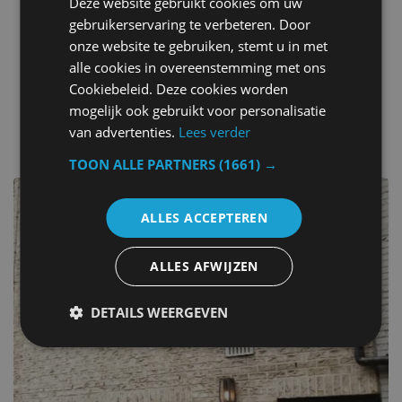
Deze website gebruikt cookies om uw
Korb für Haustiere
gebruikerservaring te verbeteren. Door
Spielplatz für Kinder
onze website te gebruiken, stemt u in met
Tour-Schalter
alle cookies in overeenstemming met ons
Spielgeräte für Kinder im Freien
Cookiebeleid. Deze cookies worden
mogelijk ook gebruikt voor personalisatie
andere Hotels in Belgien
van advertenties.
Lees verder
TOON ALLE PARTNERS
(1661) →
ALLES ACCEPTEREN
ALLES AFWIJZEN
DETAILS WEERGEVEN