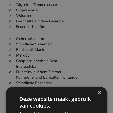
Täglicher Zimmerservice
Bügelservice
Wäscherei
Geschäfte auf dem Gelände
Feuerlöschgeräte
Sicherheitsalarm
Stündliche Sicherheit
Bankschließfach
Minigolf
Golfplatz innerhalb 3km
Imbissstube
Frühstück auf dem Zimmer
Konferenz- und Banketteinrichtungen
Stündliche Rezeption
Mahlzeiten für Kinder
×
Getränke aus dem Automaten
Deze website maakt gebruik
Fahrkarten für öffentliche Verkehrsmittel
van cookies.
BabysittingKinderbetreuung
Metallschlüssel Zugang