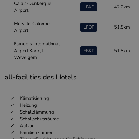
Calais-Dunkerque
47.2km
LFAC
Airport
Merville-Calonne
51.8km
LFQT
Airport
Flanders International
Airport Kortrijk-
51.8km
EBKT
Wevelgem
all-facilities des Hotels
Klimatisierung
Heizung
Schalldämmung
Schallschutzräume
Aufzug
Familienzimmer