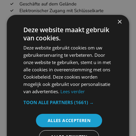
Geschäfte auf dem Gelände
Elektronischer Zugang mit Schlüsselkarte
Minigolf
×
Spielzimmer
Deze website maakt gebruik
Geschäftszentrum
van cookies.
Konferenz- und Banketteinrichtungen
Stündliche Rezeption
Deze website gebruikt cookies om uw
Mahlzeiten für Kinder
gebruikerservaring te verbeteren. Door
Restaurant
onze website te gebruiken, stemt u in met
Strandfront
alle cookies in overeenstemming met ons
Fitnessspa Umkleideräume
Cookiebeleid. Deze cookies worden
Whirlpool
mogelijk ook gebruikt voor personalisatie
Snacks aus dem Automaten
Getränke aus dem Automaten
van advertenties.
Lees verder
Wasserpark
TOON ALLE PARTNERS
(1661) →
Kinderbecken
Fußbad
Wasserrutsche
ALLES ACCEPTEREN