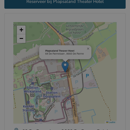
Reserveer bij Plopsaland Theater Hotel
+
−
×
Plopsaland Theater Hotel
68 De Pannelaan , 8660 De Panne
Leaflet