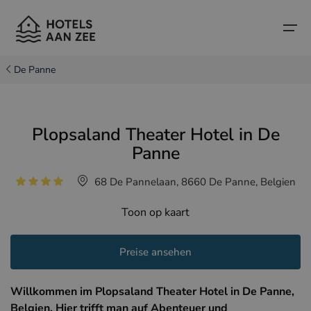
De Panne
Startseite
Plopsaland Theater Hotel in De
Beliebte Küstenstädte
Beliebte Küstenstädte
Länder
Panne
Länder
Hotels in Cadzand (NL)
belgische Küste
68 De Pannelaan, 8660 De Panne, Belgien
Hotels in Knokke (BE)
niederländische Küste
Boutique-Hotels
Toon op kaart
Hotels in Brügge (BE)
Nordfranzösische Küste
Reisetipps und Fakten
Preise ansehen
Hotels in Blankenberge (BE)
Hotels in Middelkerke (BE)
Willkommen im Plopsaland Theater Hotel in De Panne,
Belgien. Hier trifft man auf Abenteuer und