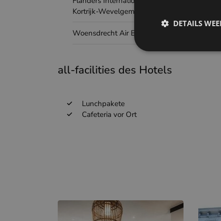
Flanders International Airport
Kortrijk-Wevelgem
DETAILS WE
Woensdrecht Air Base
all-facilities des Hotels
Lunchpakete
Cafeteria vor Ort