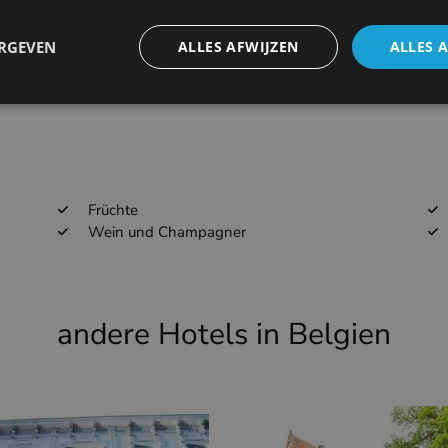
58.1km
EBKT
ERGEVEN
ALLES AFWIJZEN
ALLES 
76.1km
EHWO
Früchte
Wein und Champagner
andere Hotels in Belgien