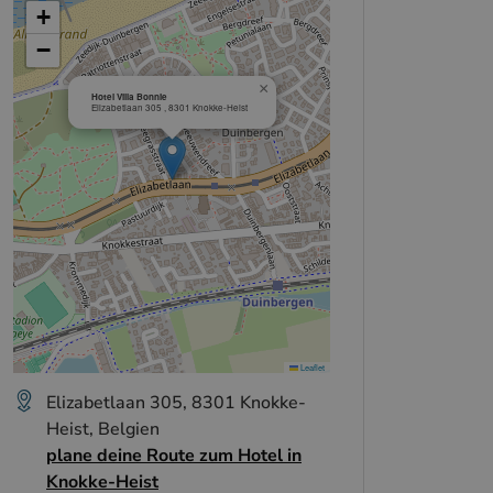
+
−
×
Hotel Villa Bonnie
Elizabetlaan 305 , 8301 Knokke-Heist
Leaflet
Elizabetlaan 305, 8301 Knokke-
Heist, Belgien
plane deine Route zum Hotel in
Knokke-Heist