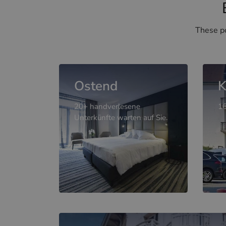
These po
Ostend
K
20+ handverlesene
16
Unterkünfte warten auf Sie.