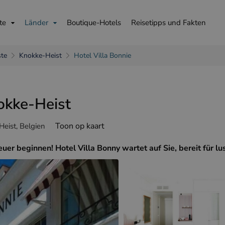
te
Länder
Boutique-Hotels
Reisetipps und Fakten
ste
Knokke-Heist
Hotel Villa Bonnie
nokke-Heist
is
English
Deutsch
Toon op kaart
eist, Belgien
r beginnen! Hotel Villa Bonny wartet auf Sie, bereit für lu