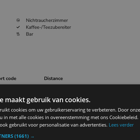
Nichtraucherzimmer
Kaffee-/Teezubereiter
Bar
ort code
Distance
98.5km
EBBR
e maakt gebruik van cookies.
31km
ruikt cookies om uw gebruikerservaring te verbeteren. Door onze
EBOS
 u in met alle cookies in overeenstemming met ons Cookiebeleid.
ok gebruikt voor personalisatie van advertenties.
Lees verder
50.6km
EBFN
TNERS
(1661) →