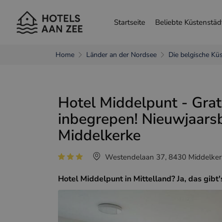
Startseite
Beliebte Küstenstäd
Home
Länder an der Nordsee
Die belgische Kü
andere Sprache wählen
Hotel Middelpunt - Grati
inbegrepen! Nieuwjaarsb
Nederlands
França
Middelkerke
Westendelaan 37, 8430 Middelkerk
Hotel Middelpunt in Mittelland? Ja, das gibt'