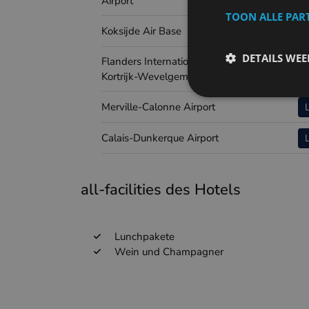
Airport
TOON ALLE PAR
Koksijde Air Base
DETAILS WE
Flanders International Airport
Kortrijk-Wevelgem
Merville-Calonne Airport
Calais-Dunkerque Airport
all-facilities des Hotels
Lunchpakete
Wein und Champagner