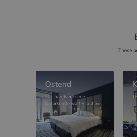
These po
Ostend
K
20+ handverlesene
16
Unterkünfte warten auf Sie.