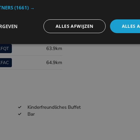
TNERS
(1661) →
15.3km
EBFN
ERGEVEN
ALLES AFWIJZEN
ALLES 
48.9km
EBKT
63.9km
LFQT
64.9km
LFAC
Kinderfreundliches Buffet
Bar