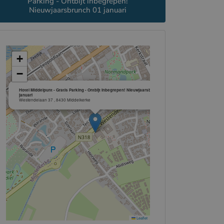
Parking - Ontbijt inbegrepen!
Nieuwjaarsbrunch 01 januari
+
−
×
Hotel Middelpunt - Gratis Parking - Ontbijt inbegrepen! Nieuwjaarsbrunch 01
januari
Westendelaan 37 , 8430 Middelkerke
Leaflet