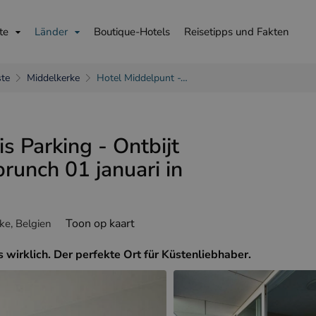
te
Länder
Boutique-Hotels
Reisetipps und Fakten
ste
Middelkerke
Hotel Middelpunt -…
s Parking - Ontbijt
runch 01 januari in
is
English
Deutsch
Toon op kaart
e, Belgien
s wirklich. Der perfekte Ort für Küstenliebhaber.