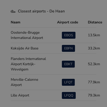
Closest airports - De Haan
Naam
Airport code
Distance
Oostende-Brugge
13.5km
EBOS
International Airport
Koksijde Air Base
33.2km
EBFN
Flanders International
Airport Kortrijk-
52.3km
EBKT
Wevelgem
Merville-Calonne
77.9km
LFQT
Airport
Lille Airport
79.3km
LFQQ