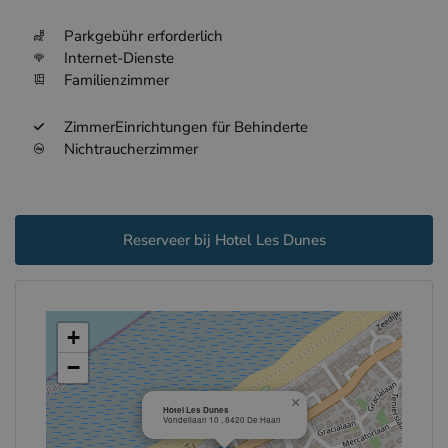
Parkgebühr erforderlich
Internet-Dienste
Familienzimmer
ZimmerEinrichtungen für Behinderte
Nichtraucherzimmer
Reserveer bij Hotel Les Dunes
+
−
×
Hotel Les Dunes
Vondellaan 10 , 8420 De Haan