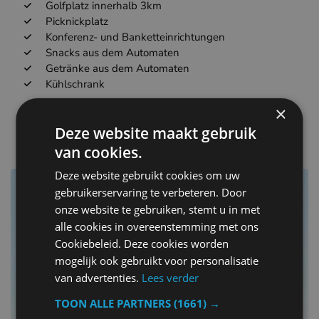
Golfplatz innerhalb 3km
Picknickplatz
Konferenz- und Banketteinrichtungen
Snacks aus dem Automaten
Getränke aus dem Automaten
Kühlschrank
×
andere Hotels in Belgien
Deze website maakt gebruik
van cookies.
Deze website gebruikt cookies om uw
gebruikerservaring te verbeteren. Door
onze website te gebruiken, stemt u in met
alle cookies in overeenstemming met ons
Cookiebeleid. Deze cookies worden
mogelijk ook gebruikt voor personalisatie
van advertenties.
Lees verder
TOON ALLE PARTNERS
(1661) →