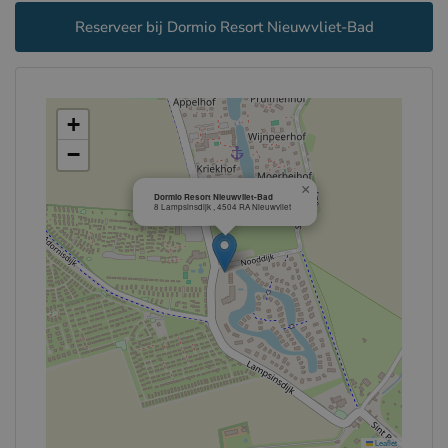
Reserveer bij Dormio Resort Nieuwvliet-Bad
+
−
×
Dormio Resort Nieuwvliet-Bad
8 Lampsinsdijk , 4504 RA Nieuwvliet
Leaflet