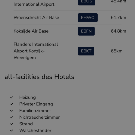
45.4km
EBOS
International Airport
Woensdrecht Air Base
61.7km
EHWO
Koksijde Air Base
64.8km
EBFN
Flanders International
Airport Kortrijk-
65km
EBKT
Wevelgem
all-facilities des Hotels
Heizung
Privater Eingang
Familienzimmer
Nichtraucherzimmer
Strand
Wäscheständer