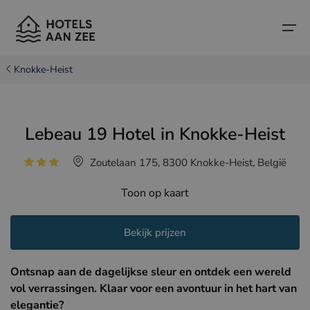
Knokke-Heist
Home
Lebeau 19 Hotel in Knokke-Heist
Populaire badsteden
Populaire badsteden
Landen
Zoutelaan 175, 8300 Knokke-Heist, België
Landen
Hotels in Cadzand (NL)
Belgische kust
Toon op kaart
Hotels in Knokke (BE)
Nederlandse kust
Boutique hotels
Hotels in Brugge (BE)
Noord-Franse kust
Bekijk prijzen
Reistips en weetjes
Hotels in Blankenberge (BE)
Ontsnap aan de dagelijkse sleur en ontdek een wereld
Hotels in Middelkerke (BE)
vol verrassingen. Klaar voor een avontuur in het hart van
elegantie?