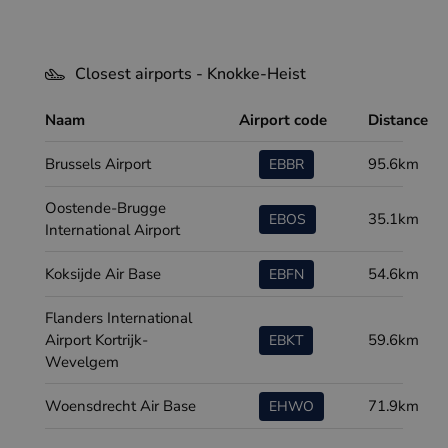
Closest airports - Knokke-Heist
Naam
Airport code
Distance
Brussels Airport
95.6km
EBBR
Oostende-Brugge
35.1km
EBOS
International Airport
Koksijde Air Base
54.6km
EBFN
Flanders International
Airport Kortrijk-
59.6km
EBKT
Wevelgem
Woensdrecht Air Base
71.9km
EHWO