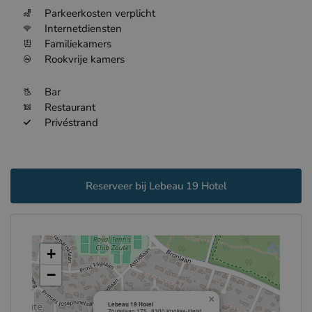
Parkeerkosten verplicht
Internetdiensten
Familiekamers
Rookvrije kamers
Bar
Restaurant
Privéstrand
Reserveer bij Lebeau 19 Hotel
+
−
×
Lebeau 19 Hotel
Zoutelaan 175 , 8300 Knokke-Heist