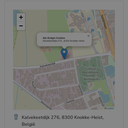
+
−
×
ibis Budget Knokke
Kalvekeetdijk 276 , 8300 Knokke-Heist
Leaflet
Kalvekeetdijk 276, 8300 Knokke-Heist,
België