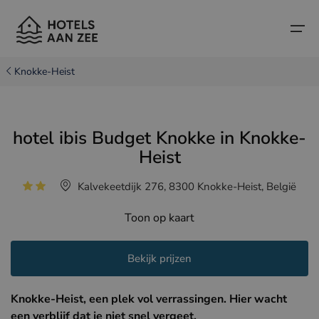
Knokke-Heist
Home
hotel ibis Budget Knokke in Knokke-
Populaire badsteden
Populaire badsteden
Landen
Heist
Landen
Hotels in Cadzand (NL)
Belgische kust
Kalvekeetdijk 276, 8300 Knokke-Heist, België
Hotels in Knokke (BE)
Nederlandse kust
Boutique hotels
Toon op kaart
Hotels in Brugge (BE)
Noord-Franse kust
Reistips en weetjes
Bekijk prijzen
Hotels in Blankenberge (BE)
Hotels in Middelkerke (BE)
Knokke-Heist, een plek vol verrassingen. Hier wacht
een verblijf dat je niet snel vergeet.