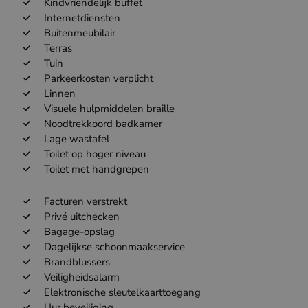
Kindvriendelijk buffet
Internetdiensten
Buitenmeubilair
Terras
Tuin
Parkeerkosten verplicht
Linnen
Visuele hulpmiddelen braille
Noodtrekkoord badkamer
Lage wastafel
Toilet op hoger niveau
Toilet met handgrepen
Facturen verstrekt
Privé uitchecken
Bagage-opslag
Dagelijkse schoonmaakservice
Brandblussers
Veiligheidsalarm
Elektronische sleutelkaarttoegang
Uur beveiliging