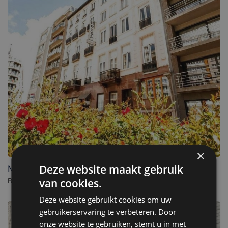
×
Deze website maakt gebruik
Malecot Hotel by F-Hotels
van cookies.
Boutique hotel in Blankenberge. - België
Deze website gebruikt cookies om uw
gebruikerservaring te verbeteren. Door
onze website te gebruiken, stemt u in met