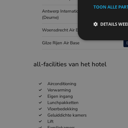
TOON ALLE PAR
Antwerp International Airport
(Deurne)
DETAILS WE
Woensdrecht Air Base
Gilze Rijen Air Base
all-facilities van het hotel
Airconditioning
Verwarming
Eigen ingang
Lunchpakketten
Vloerbedekking
Geluiddichte kamers
Lift
Familiekamers