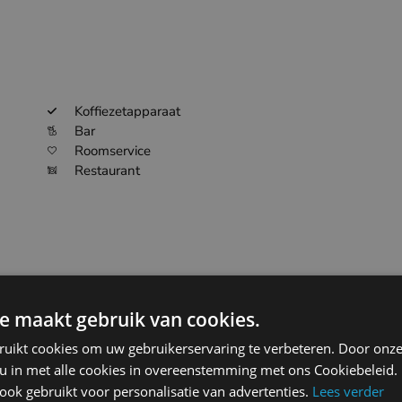
Koffiezetapparaat
Bar
Roomservice
Restaurant
e maakt gebruik van cookies.
ort code
Distance
ruikt cookies om uw gebruikerservaring te verbeteren. Door onze
48.4km
EBBR
 u in met alle cookies in overeenstemming met ons Cookiebeleid.
ok gebruikt voor personalisatie van advertenties.
Lees verder
93.7km
EHEH