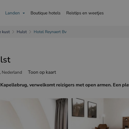
Landen
Boutique hotels
Reistips en weetjes
 kust
Hulst
Hotel Reynaert Bv
lst
is
English
Deutsch
Toon op kaart
, Nederland
e Kapellebrug, verwelkomt reizigers met open armen. Een ple