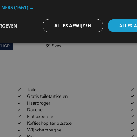
TNERS
(1661) →
28.5km
EBAW
ERGEVEN
ALLES AFWIJZEN
ALLES 
29.5km
EHWO
69.8km
EHGR
Toilet
Gratis toiletartikelen
Haardroger
Douche
Flatscreen tv
Koffieshop ter plaatse
Wijnchampagne
Bar