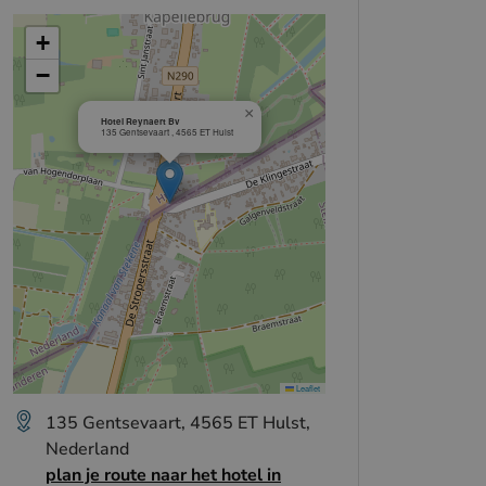
+
−
×
Hotel Reynaert Bv
135 Gentsevaart , 4565 ET Hulst
Leaflet
135 Gentsevaart, 4565 ET Hulst,
Nederland
plan je route naar het hotel in