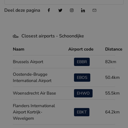
Deel deze pagina
Closest airports - Schoondijke
Naam
Airport code
Distance
Brussels Airport
82km
EBBR
Oostende-Brugge
50.4km
EBOS
International Airport
Woensdrecht Air Base
55.5km
EHWO
Flanders International
Airport Kortrijk-
64.2km
EBKT
Wevelgem