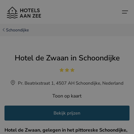
Schoondijke
Home
Hotel de Zwaan in Schoondijke
Populaire badsteden
Populaire badsteden
Landen
Landen
Hotels in Cadzand (NL)
Belgische kust
Pr. Beatrixstraat 1, 4507 AH Schoondijke, Nederland
Hotels in Knokke (BE)
Nederlandse kust
Boutique hotels
Toon op kaart
Hotels in Brugge (BE)
Noord-Franse kust
Reistips en weetjes
Hotels in Blankenberge (BE)
Bekijk prijzen
Hotels in Middelkerke (BE)
Hotel de Zwaan, gelegen in het pittoreske Schoondijke,