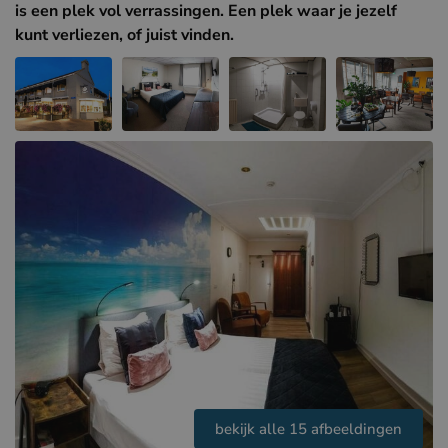
Hotels in Sluis (NL)
is een plek vol verrassingen. Een plek waar je jezelf
kunt verliezen, of juist vinden.
Hotels in Renesse (NL)
Hotels in Duinkerke (FR)
bekijk alle 15 afbeeldingen