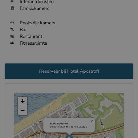
Internetdiensten
Familiekamers
Rookvrije kamers
Bar
Restaurant
Fitnessruimte
Reserveer bij Hotel Apostroff
+
−
×
Hotel Apostroff
Lejeunelaan 38 , 8670 Koksijde