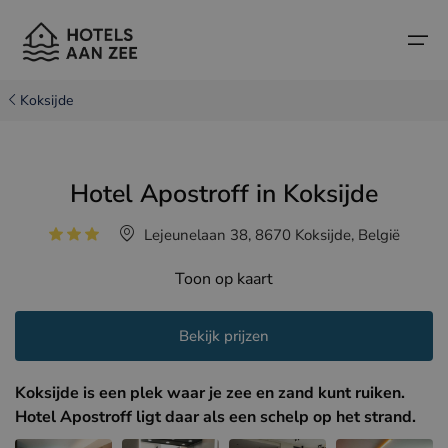
Koksijde
Home
Hotel Apostroff in Koksijde
Populaire badsteden
Populaire badsteden
Landen
Lejeunelaan 38, 8670 Koksijde, België
Landen
Hotels in Cadzand (NL)
Belgische kust
Toon op kaart
Hotels in Knokke (BE)
Nederlandse kust
Boutique hotels
Hotels in Brugge (BE)
Noord-Franse kust
Bekijk prijzen
Reistips en weetjes
Hotels in Blankenberge (BE)
Koksijde is een plek waar je zee en zand kunt ruiken.
Hotels in Middelkerke (BE)
Hotel Apostroff ligt daar als een schelp op het strand.