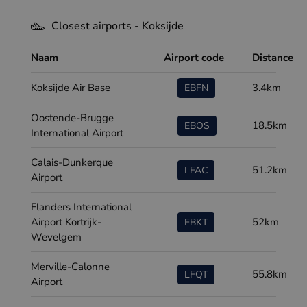
Closest airports - Koksijde
Naam
Airport code
Distance
Koksijde Air Base
3.4km
EBFN
Oostende-Brugge
18.5km
EBOS
International Airport
Calais-Dunkerque
51.2km
LFAC
Airport
Flanders International
Airport Kortrijk-
52km
EBKT
Wevelgem
Merville-Calonne
55.8km
LFQT
Airport