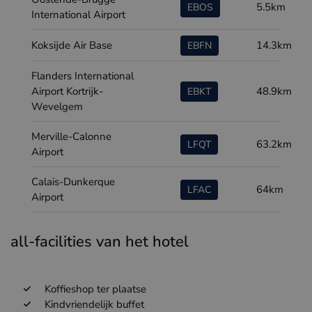
5.5km
EBOS
International Airport
Koksijde Air Base
14.3km
EBFN
Flanders International
Airport Kortrijk-
48.9km
EBKT
Wevelgem
Merville-Calonne
63.2km
LFQT
Airport
Calais-Dunkerque
64km
LFAC
Airport
all-facilities van het hotel
Koffieshop ter plaatse
Kindvriendelijk buffet