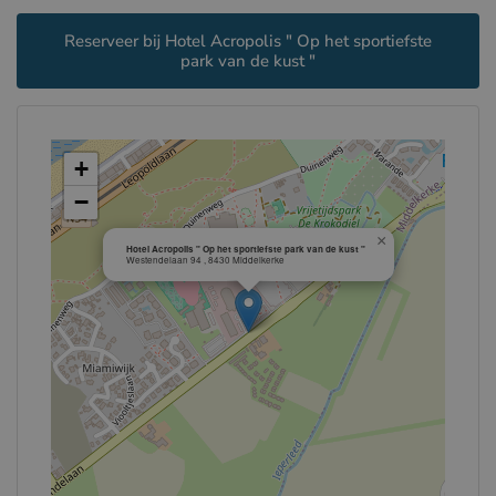
Reserveer bij Hotel Acropolis " Op het sportiefste
park van de kust "
+
−
×
Hotel Acropolis " Op het sportiefste park van de kust "
Westendelaan 94 , 8430 Middelkerke