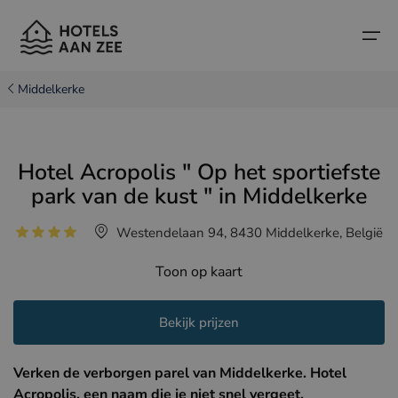
Middelkerke
Home
Hotel Acropolis " Op het sportiefste
Populaire badsteden
Populaire badsteden
Landen
park van de kust " in Middelkerke
Landen
Hotels in Cadzand (NL)
Belgische kust
Westendelaan 94, 8430 Middelkerke, België
Hotels in Knokke (BE)
Nederlandse kust
Boutique hotels
Toon op kaart
Hotels in Brugge (BE)
Noord-Franse kust
Reistips en weetjes
Bekijk prijzen
Hotels in Blankenberge (BE)
Hotels in Middelkerke (BE)
Verken de verborgen parel van Middelkerke. Hotel
Acropolis, een naam die je niet snel vergeet.