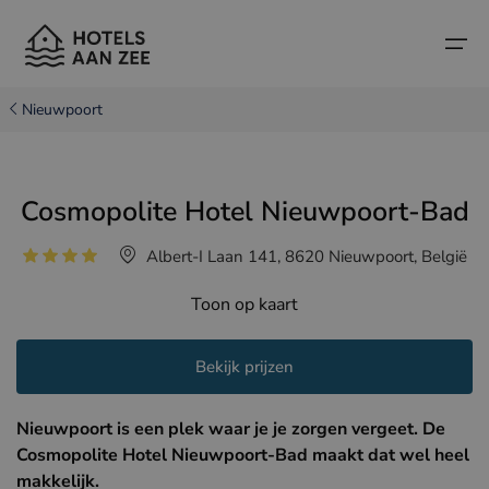
Nieuwpoort
Home
Cosmopolite Hotel Nieuwpoort-Bad
Populaire badsteden
Populaire badsteden
Landen
Albert-I Laan 141, 8620 Nieuwpoort, België
Landen
Hotels in Cadzand (NL)
Belgische kust
Toon op kaart
Hotels in Knokke (BE)
Nederlandse kust
Boutique hotels
Hotels in Brugge (BE)
Noord-Franse kust
Bekijk prijzen
Reistips en weetjes
Hotels in Blankenberge (BE)
Nieuwpoort is een plek waar je je zorgen vergeet. De
Hotels in Middelkerke (BE)
Cosmopolite Hotel Nieuwpoort-Bad maakt dat wel heel
makkelijk.