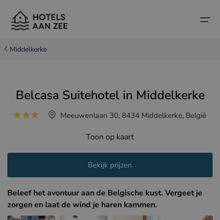
Middelkerke
Home
Belcasa Suitehotel in Middelkerke
Populaire badsteden
Populaire badsteden
Landen
Meeuwenlaan 30, 8434 Middelkerke, België
Landen
Hotels in Cadzand (NL)
Belgische kust
Toon op kaart
Hotels in Knokke (BE)
Nederlandse kust
Boutique hotels
Hotels in Brugge (BE)
Noord-Franse kust
Bekijk prijzen
Reistips en weetjes
Hotels in Blankenberge (BE)
Beleef het avontuur aan de Belgische kust. Vergeet je
Hotels in Middelkerke (BE)
zorgen en laat de wind je haren kammen.