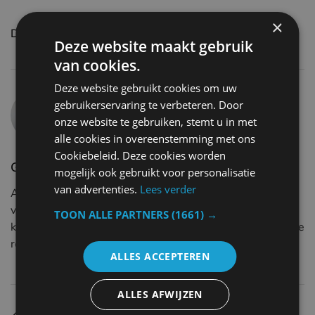
×
Deel deze pagina
Deze website maakt gebruik
van cookies.
Deze website gebruikt cookies om uw
gebruikerservaring te verbeteren. Door
onze website te gebruiken, stemt u in met
alle cookies in overeenstemming met ons
Cookiebeleid. Deze cookies worden
Gwen
mogelijk ook gebruikt voor personalisatie
van advertenties.
Lees verder
Als echtgenoot, papa van 2 kinderen en werkgever is
vakantie voor Gwen belangrijk. Genieten van
TOON ALLE PARTNERS
(1661) →
kleinschalige boetiekhotels tot luxe vakanties in prachtige
resorts is dan ook één van zijn favoriete hobby's.
ALLES ACCEPTEREN
ALLES AFWIJZEN