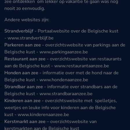
zee ontdekken om lekker op vakantie te gaan was nog
nooit zo eenvoudig.
Andere websites zijn:
Strandverblijf
- Portaalwebsite over de Belgische kust
-
www.strandverblijf.be
Parkeren aan zee
- overzichtswebsite van parkings aan de
Belgische kust -
www.parkingaanzee.be
Restaurant aan zee
- overzichtswebsite van restaurants
aan de Belgische kust -
www.restaurantaanzee.be
Honden aan zee
- informatie over met de hond naar de
Belgische kust -
www.hondenaanzee.be
Strandbar aan zee
- informatie over strandbars aan de
Belgische kust -
www.strandbaraanzee.be
Kinderen aan zee
- overzichtswebsite met spelletjes,
weetjes en leuke info voor kinderen aan de Belgische
kust -
www.kinderenaanzee.be
Kerstmarkt aan zee
– overzichtswebsite van
kerstmarkten aan de Belgische kust