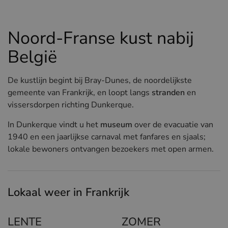
Hotels in Sluis (NL)
Hotels in Renesse (NL)
Noord-Franse kust nabij
Hotels in Duinkerke (FR)
België
De kustlijn begint bij Bray-Dunes, de noordelijkste
gemeente van Frankrijk, en loopt langs
stranden
en
vissersdorpen richting Dunkerque.
In Dunkerque vindt u het
museum
over de evacuatie van
1940 en een jaarlijkse carnaval met fanfares en sjaals;
lokale bewoners ontvangen bezoekers met open armen.
Lokaal weer in Frankrijk
LENTE
ZOMER