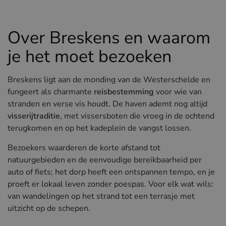
Hotels in Sluis (NL)
Hotels in Renesse (NL)
Over Breskens en waarom
Hotels in Duinkerke (FR)
je het moet bezoeken
Breskens ligt aan de monding van de Westerschelde en
fungeert als charmante
reisbestemming
voor wie van
stranden en verse vis houdt. De haven ademt nog altijd
visserijtraditie
, met vissersboten die vroeg in de ochtend
terugkomen en op het kadeplein de vangst lossen.
Bezoekers waarderen de korte afstand tot
natuurgebieden en de eenvoudige bereikbaarheid per
auto of fiets; het dorp heeft een ontspannen tempo, en je
proeft er lokaal leven zonder poespas. Voor elk wat wils:
van wandelingen op het strand tot een terrasje met
uitzicht op de schepen.