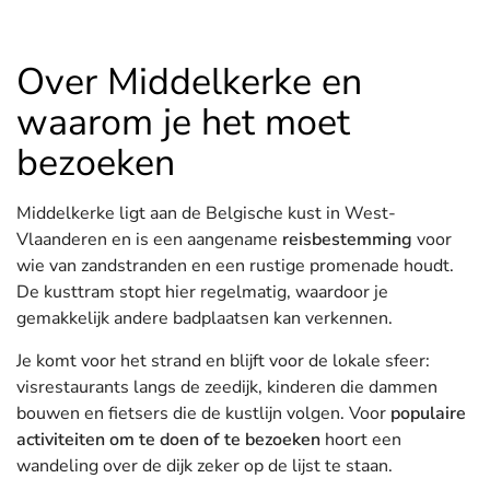
Hotels in Sluis (NL)
Hotels in Renesse (NL)
Over Middelkerke en
Hotels in Duinkerke (FR)
waarom je het moet
bezoeken
Middelkerke ligt aan de Belgische kust in West-
Vlaanderen en is een aangename
reisbestemming
voor
wie van zandstranden en een rustige promenade houdt.
De kusttram stopt hier regelmatig, waardoor je
gemakkelijk andere badplaatsen kan verkennen.
Je komt voor het strand en blijft voor de lokale sfeer:
visrestaurants langs de zeedijk, kinderen die dammen
bouwen en fietsers die de kustlijn volgen. Voor
populaire
activiteiten om te doen of te bezoeken
hoort een
wandeling over de dijk zeker op de lijst te staan.