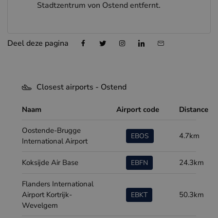
Stadtzentrum von Ostend entfernt.
Deel deze pagina
Closest airports - Ostend
Naam
Airport code
Distance
Oostende-Brugge
4.7km
EBOS
International Airport
Koksijde Air Base
24.3km
EBFN
Flanders International
Airport Kortrijk-
50.3km
EBKT
Wevelgem