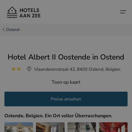
Ostend
Startseite
Hotel Albert II Oostende in Ostend
Beliebte Küstenstädte
Beliebte Küstenstädte
Länder
Vlaanderenstraat 42, 8400 Ostend, Belgien
Länder
Hotels in Cadzand (NL)
belgische Küste
Toon op kaart
Hotels in Knokke (BE)
niederländische Küste
Boutique-Hotels
Hotels in Brügge (BE)
Nordfranzösische Küste
Preise ansehen
Reisetipps und Fakten
Hotels in Blankenberge (BE)
Ostende, Belgien. Ein Ort voller Überraschungen.
Hotels in Middelkerke (BE)